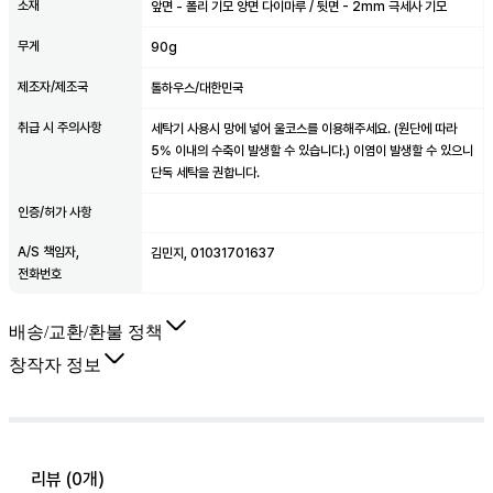
소재
앞면 - 폴리 기모 양면 다이마루 / 뒷면 - 2mm 극세사 기모
무게
90g
제조자/제조국
톨하우스/대한민국
취급 시 주의사항
세탁기 사용시 망에 넣어 울코스를 이용해주세요. (원단에 따라
5% 이내의 수축이 발생할 수 있습니다.) 이염이 발생할 수 있으니
단독 세탁을 권합니다.
인증/허가 사항
A/S 책임자,
김민지, 01031701637
전화번호
배송/교환/환불 정책
창작자 정보
리뷰 (
0
개)