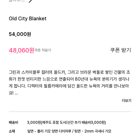
Old City Blanket
54,000
원
48,060
원
쿠폰 받기
쿠폰 적용가
그린과 스카이블루 컬러의 올드카, 그리고 브라운 벽돌로 쌓인 건물의 조
화가 한껏 빈티지한 느낌으로 연출되어 80년대 뉴욕의 분위기가 생각나
게 합니다. 디렉터의 필름카메라에 담긴 올드한 뉴욕의 거리를 만나보아
요! 

더보기
담요용도에 걸맞게 이중지로 만들었습니다. 폴리 기모 양면 원단과 뒷면
에 백 아이보리 컬러의 2mm 극세사 기모 원단을 덧대어 살짝의 무게감
과 보온성이 더해집니다. 부담스럽지 않은 크기로 무릎담요로 제격인 사
배송비
3,000
원
(
제주도 포함 도서/산간 추가 배송비
3,000
원)
이즈이며 침대, 쇼파, 차 안, 캠핑
소재
앞면 - 폴리 기모 양면 다이마루 / 뒷면 - 2mm 극세사 기모