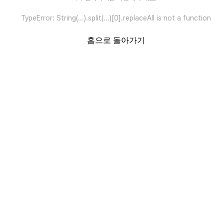
TypeError: String(...).split(...)[0].replaceAll is not a function
홈으로 돌아가기