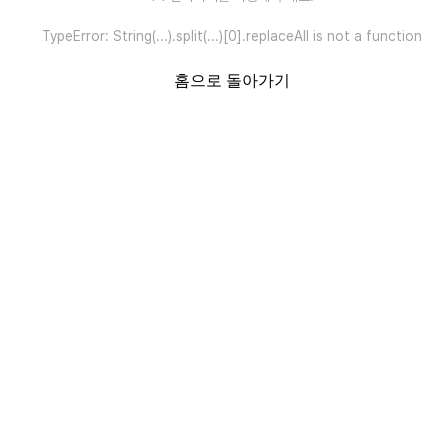
TypeError: String(...).split(...)[0].replaceAll is not a function
홈으로 돌아가기