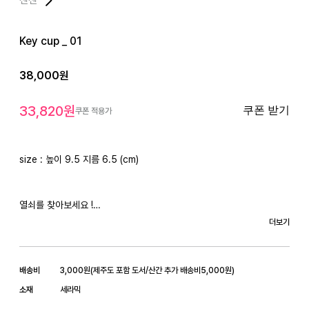
Key cup _ 01
38,000
원
33,820
원
쿠폰 받기
쿠폰 적용가
size : 높이 9.5 지름 6.5 (cm)

열쇠를 찾아보세요 !

더보기
반짝이는 질감이 빛나는 key cup!
배송비
3,000
원
(
제주도 포함 도서/산간 추가 배송비
5,000
원)
소재
세라믹