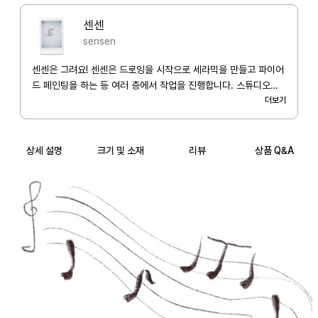
센센
sensen
센센은 그려요! 센센은 드로잉을 시작으로 세라믹을 만들고 파이어
드 페인팅을 하는 등 여러 층에서 작업을 진행합니다. 스튜디오에
서 만들어지는 사물이 누군가의 일상에 보내는 편지가 되기를 바라
더보기
며 그리고, 만들고 있습니다. 오랫동안 옆에 머물며 재미있는 사물
이 될게요 잘 부탁드립니다. p.s 센센은 어떤 편지가 될까요? 저도
궁금합니다 매우 ..
상세 설명
크기 및 소재
리뷰
상품 Q&A