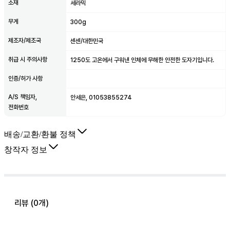
소재
세라믹
무게
300g
제조자/제조국
센센/대한민국
취급 시 주의사항
1250도 고온에서 구워낸 인체에 무해한 안전한 도자기입니다.
인증/허가 사항
A/S 책임자,
안세은, 01053855274
전화번호
배송/교환/환불 정책
창작자 정보
리뷰 (
0
개)