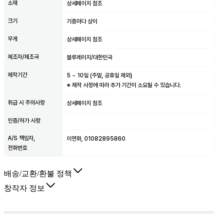
소재
상세페이지 참조
크기
기종마다 상이
무게
상세페이지 참조
제조자/제조국
블루레이지/대한민국
제작기간
5
~
10
일 (주말, 공휴일 제외)
※ 제작 사정에 따라 추가 기간이 소요될 수 있습니다.
취급 시 주의사항
상세페이지 참조
인증/허가 사항
A/S 책임자,
이연화, 01082895860
전화번호
배송/교환/환불 정책
창작자 정보