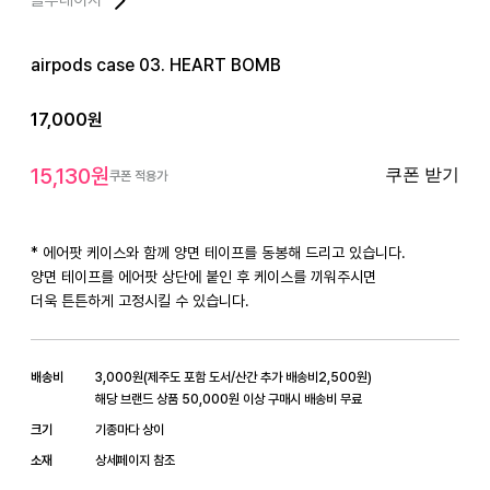
airpods case 03. HEART BOMB
17,000
원
15,130
원
쿠폰 받기
쿠폰 적용가
* 에어팟 케이스와 함께 양면 테이프를 동봉해 드리고 있습니다.

양면 테이프를 에어팟 상단에 붙인 후 케이스를 끼워주시면

더욱 튼튼하게 고정시킬 수 있습니다.
배송비
3,000
원
(
제주도 포함 도서/산간 추가 배송비
2,500
원)
해당 브랜드 상품 50,000원 이상 구매시 배송비 무료
크기
기종마다 상이
소재
상세페이지 참조