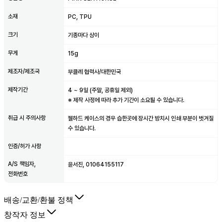
소재
PC, TPU
크기
기종마다 상이
무게
15g
제조자/제조국
부클레 협력사/대한민국
제작기간
4
~
9
일 (주말, 공휴일 제외)
※ 제작 사정에 따라 추가 기간이 소요될 수 있습니다.
취급 시 주의사항
젤하드 케이스의 경우 습한곳에 장시간 방치시 인쇄 부분이 벗겨질
수 있습니다.
인증/허가 사항
A/S 책임자,
윤서진, 01064155117
전화번호
배송/교환/환불 정책
창작자 정보