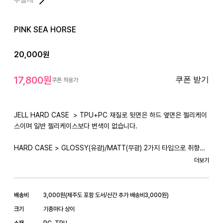
PINK SEA HORSE
20,000
원
17,800
원
쿠폰 받기
쿠폰 적용가
JELL HARD CASE  > TPU+PC 재질로 뒷면은 하드 옆면은 젤리케이
스이며 일반 젤리케이스보다 변색이 없습니다.

HARD CASE > GLOSSY(유광)/MATT(무광) 2가지 타입으로 취향에 
맞게 사용 가능합니다.

더보기
CARD CASE > MATT(무광) 한가지 타입으로 카드 1장 수납이 가능하
며 대중교통 이용시 수납한 상태로 태깅이 가능합니다.
배송비
3,000
원
(
제주도 포함 도서/산간 추가 배송비
3,000
원)
크기
기종마다 상이
소재
PC, TPU