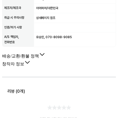
제조자/제조국
아머파머/대한민국
취급 시 주의사항
상세페이지 참조
인증/허가 사항
A/S 책임자,
유승민, 070-8098-9085
전화번호
배송/교환/환불 정책
창작자 정보
리뷰 (
0
개)