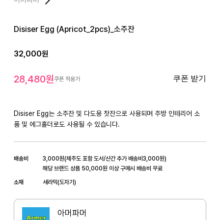
Disiser Egg (Apricot_2pcs)_소주잔
32,000
원
28,480
원
쿠폰 받기
쿠폰 적용가
Disiser Egg는 소주잔 및 다도용 찻잔으로 사용되며 주방 인테리어 소
품 및 에그홀더로도 사용될 수 있습니다.
배송비
3,000
원
(
제주도 포함 도서/산간 추가 배송비
3,000
원)
해당 브랜드 상품 50,000원 이상 구매시 배송비 무료
소재
세라믹(도자기)
아머파머