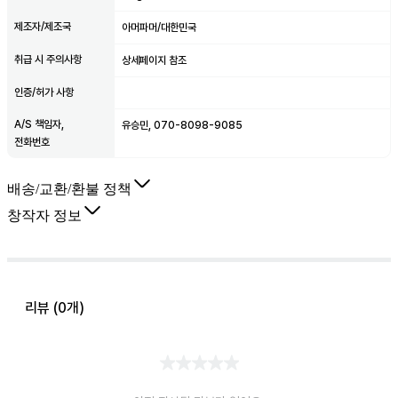
제조자/제조국
아머파머/대한민국
취급 시 주의사항
상세페이지 참조
인증/허가 사항
A/S 책임자,
유승민, 070-8098-9085
전화번호
배송/교환/환불 정책
창작자 정보
리뷰 (
0
개)