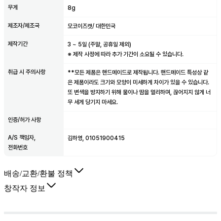
무게
8g
제조자/제조국
모코이즈캣/ 대한민국
제작기간
3
~
5
일 (주말, 공휴일 제외)
※ 제작 사정에 따라 추가 기간이 소요될 수 있습니다.
취급 시 주의사항
**모든 제품은 핸드메이드로 제작됩니다. 핸드메이드 특성상 같
은 제품이라도 크기와 모양이 미세하게 차이가 있을 수 있습니다.
또 변색을 방지하기 위해 물이나 땀을 멀리하며, 끊어지지 않게 너
무 세게 당기지 마세요.
인증/허가 사항
A/S 책임자,
김하영, 01051900415
전화번호
배송/교환/환불 정책
창작자 정보