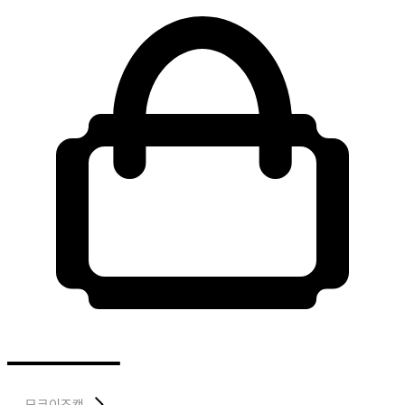
모코이즈캣