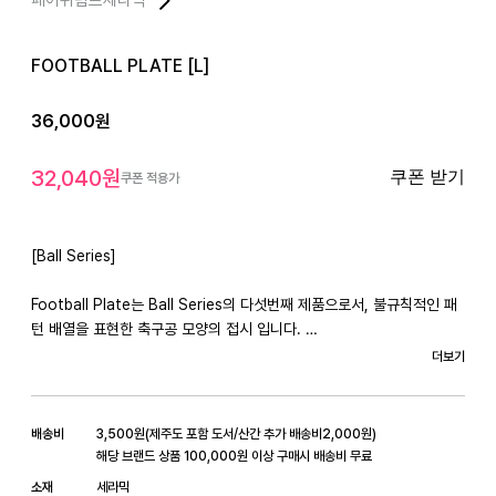
FOOTBALL PLATE [L]
36,000
원
32,040
원
쿠폰 받기
쿠폰 적용가
[Ball Series]

Football Plate는 Ball Series의 다섯번째 제품으로서, 불규칙적인 패
턴 배열을 표현한 축구공 모양의 접시 입니다. 

더보기
사이즈는 메인디쉬 접시 사이즈 정도입니다. 

*핸드 빌트 특성상, 완전한 원의 모양이 아닙니다.

배송비
3,500
원
(
제주도 포함 도서/산간 추가 배송비
2,000
원)
해당 브랜드 상품 100,000원 이상 구매시 배송비 무료
지름(D) 약 22cm
소재
세라믹