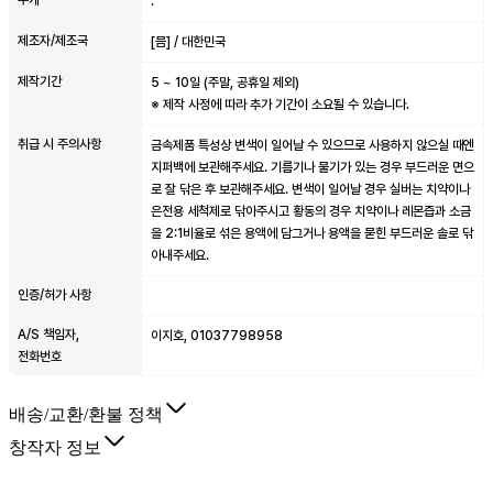
.
제조자/제조국
[믐] / 대한민국
제작기간
5
~
10
일 (주말, 공휴일 제외)
※ 제작 사정에 따라 추가 기간이 소요될 수 있습니다.
취급 시 주의사항
금속제품 특성상 변색이 일어날 수 있으므로 사용하지 않으실 때엔
지퍼백에 보관해주세요. 기름기나 물기가 있는 경우 부드러운 면으
로 잘 닦은 후 보관해주세요. 변색이 일어날 경우 실버는 치약이나
은전용 세척제로 닦아주시고 황동의 경우 치약이나 레몬즙과 소금
을 2:1비율로 섞은 용액에 담그거나 용액을 묻힌 부드러운 솔로 닦
아내주세요.
인증/허가 사항
A/S 책임자,
이지호, 01037798958
전화번호
배송/교환/환불 정책
창작자 정보