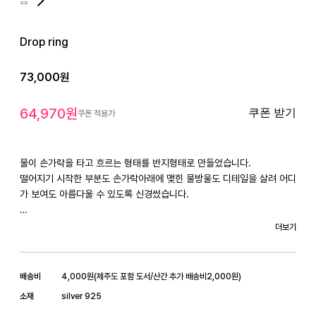
Drop ring
73,000
원
64,970
원
쿠폰 받기
쿠폰 적용가
물이 손가락을 타고 흐르는 형태를 반지형태로 만들었습니다.

떨어지기 시작한 부분도 손가락아래에 맺힌 물방울도 디테일을 살려 어디
가 보여도 아름다울 수 있도록 신경썼습니다.

둥글게 볼록한 부분을 위로가게 착용해도 좋고

더보기
열린 부분을 위로 가게 착용하는 것도 가능한 반지입니다.

(전체실버인 ver1은 흰 천 위에서 단독으로 찍힌 사진을 참고해주세요.)

배송비
4,000
원
(
제주도 포함 도서/산간 추가 배송비
2,000
원)
같은 종류의 반지지만 어디를 위로 오게 착용하느냐에 따라 다른느낌이 
소재
silver 925
들어 여러개를 함께 착용해도 잘어울립니다.
