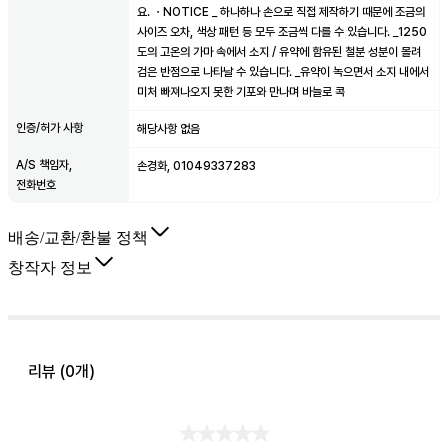
요. ㆍNOTICE _ 하나하나 손으로 직접 제작하기 때문에 조금의
사이즈 오차, 색상 패턴 등 모두 조금씩 다를 수 있습니다. _1250
도의 고온의 가마 속에서 소지 / 유약에 함유된 철분 성분이 몰려
검은 반점으로 나타날 수 있습니다. _유약이 녹으면서 소지 내에서
미처 빠져나오지 못한 기포와 만나며 바늘로 콕
인증/허가 사항
해당사항 없음
A/S 책임자,
손경화, 01049337283
전화번호
배송/교환/환불 정책
창작자 정보
리뷰 (
0
개)