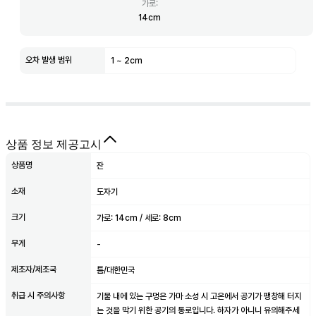
가로
:
14
cm
오차 발생 범위
1
~
2
cm
상품 정보 제공고시
상품명
잔
소재
도자기
크기
가로: 14cm / 세로: 8cm
무게
-
제조자/제조국
틈/대한민국
취급 시 주의사항
기물 내에 있는 구멍은 가마 소성 시 고온에서 공기가 팽창해 터지
는 것을 막기 위한 공기의 통로입니다. 하자가 아니니 유의해주세