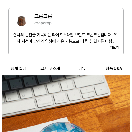
*Material 

크리스탈

크롭크롭
cropcrop
*Size

M_77 x 77mm (289.5g)

찰나의 순간을 기록하는 라이프스타일 브랜드 크롭크롭입니다. 우
L_98 x 98mm (567.5g)

리의 시선이 당신의 일상에 작은 기쁨으로 머물 수 있기를 바랍니
다.
더보기
*Info

무게감이 있어 여러장의 티슈나 종이, 책을 고정하는 용도로 사용할 수 있
상세 설명
크기 및 소재
리뷰
상품 Q&A
습니다.