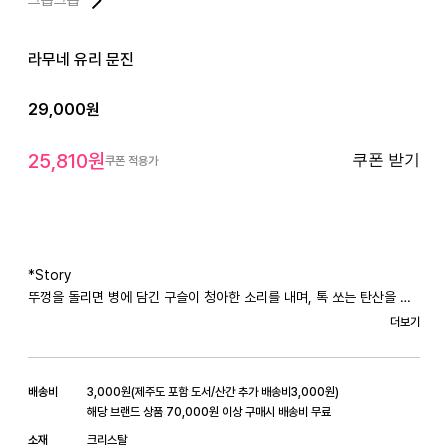
라무네 유리 문진
29,000
원
25,810
원
쿠폰 받기
쿠폰 적용가
*Story

뚜껑을 돌리면 병에 담긴 구슬이 청아한 소리를 내며, 톡 쏘는 탄산을 쏟
아내는 라무네.

더보기
달콤하고 청량한 맛으로 더위를 식혀주는 여름의 맛을 투명한 유리 문진
에 담았습니다. 

얼음물이 가득 담긴 대야와 그 위에 동동 떠 있는 시원한 라무네를 선물해
배송비
3,000
원
(
제주도 포함 도서/산간 추가 배송비
3,000
원)
보세요!

해당 브랜드 상품 70,000원 이상 구매시 배송비 무료
소재
크리스탈