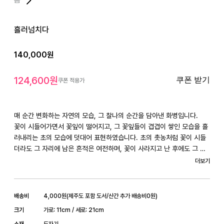
흘러넘치다
140,000
원
124,600
원
쿠폰 받기
쿠폰 적용가
매 순간 변화하는 자연의 모습, 그 찰나의 순간을 담아낸 화병입니다. 

꽃이 시들어가면서 꽃잎이 떨어지고, 그 꽃잎들이 겹겹이 쌓인 모습을 흘
러내리는 초의 모습에 덧대어 표현하였습니다. 초의 촛농처럼 꽃이 시들
더라도 그 자리에 남은 흔적은 여전하며, 꽃이 사라지고 난 후에도 그 흔
적을 기억할 수 있기를 바라는 마음에서 남겨진 작업입니다.

더보기
필연적으로 반복되는 꽃의 시듦과 낙하, 그러나 그 모든 찰나의 순간이 조
금씩 다른 모습을 담아내기 위해 각각의 꽃잎을 하나하나 빚은 후 얹어 꽃
의 흐드러짐을 표현하였습니다.

배송비
4,000
원
(
제주도 포함 도서/산간 추가 배송비
0
원)
비슷하게 흘러가는 듯한 시간과 모두에게서 보이는 동일한 듯한 현상도, 
크기
가로: 11cm / 세로: 21cm
소재
도자기