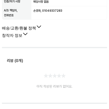
인증/허가 사항
해당사항 없음
A/S 책임자,
손경화, 01049337283
전화번호
배송/교환/환불 정책
창작자 정보
리뷰 (
0
개)
아직 작성된 리뷰가 없어요.