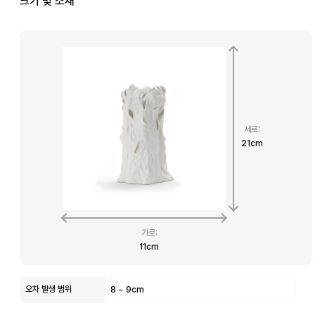
크기 및 소재
세로
:
21
cm
가로
:
11
cm
오차 발생 범위
8
~
9
cm