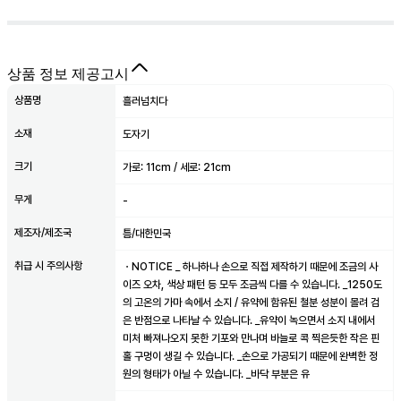
상품 정보 제공고시
상품명
흘러넘치다
소재
도자기
크기
가로: 11cm / 세로: 21cm
무게
-
제조자/제조국
틈/대한민국
취급 시 주의사항
ㆍNOTICE _ 하나하나 손으로 직접 제작하기 때문에 조금의 사
이즈 오차, 색상 패턴 등 모두 조금씩 다를 수 있습니다. _1250도
의 고온의 가마 속에서 소지 / 유약에 함유된 철분 성분이 몰려 검
은 반점으로 나타날 수 있습니다. _유약이 녹으면서 소지 내에서
미처 빠져나오지 못한 기포와 만나며 바늘로 콕 찍은듯한 작은 핀
홀 구멍이 생길 수 있습니다. _손으로 가공되기 때문에 완벽한 정
원의 형태가 아닐 수 있습니다. _바닥 부분은 유