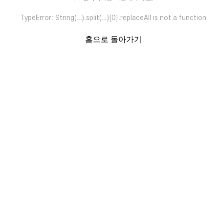
TypeError: String(...).split(...)[0].replaceAll is not a function
홈으로 돌아가기