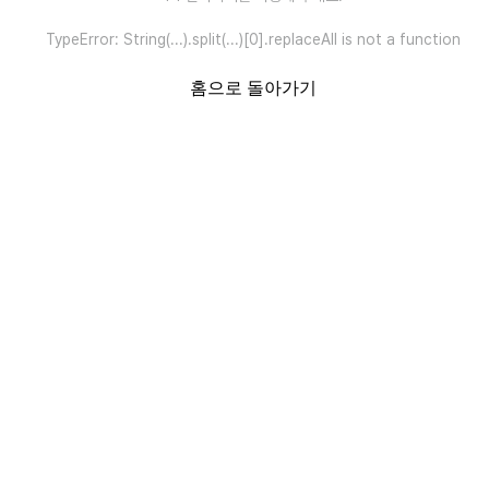
TypeError: String(...).split(...)[0].replaceAll is not a function
홈으로 돌아가기