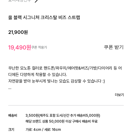
올 블랙 시그니처 크리스탈 비즈 스트랩
21,900
원
19,490
원
쿠폰 받기
쿠폰 적용가
무난한 모노톤 컬러로 핸드폰/파우치/에어팟&버즈/가방/다이어리 등 어
디에든 다양하게 착용할 수 있습니다.

자연광을 받아 눈부시게 빛나는 모습도 감상할 수 있습니다 :)

비즈부터 해외에서 소량 구매하여 수량 자체가 많지 않고, 제작 기간이 소
더보기
요될 수 있습니다.

*스트랩 길이 : 약 16cm (오차범위 약1cm)

배송비
3,500
원
(
제주도 포함 도서/산간 추가 배송비
5,000
원)
*소재 :

해당 브랜드 상품 50,000원 이상 구매시 배송비 무료
6mm 그레이, 메탈 블랙 크리스탈 사각 유리 비즈

크기
가로: 4cm / 세로: 16cm