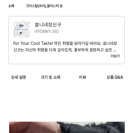
10mm 투명 아크릴 구슬

소재
크리스탈(유리),플라스틱 등
3mm & 4mm 플라스틱 시드 비즈

﻿*선물포장 :

효니네장신구
소중한 이에게 전하는 마음, 깔끔한 블랙 박스에 장신구와 어울리는 느낌
HYONNY.JSG
For Your Cool Taste! 멋진 취향을 담아가길 바라요. 효니네장
신구는 자신의 취향을 더욱 깊이있게, 풍부하게 표현하고 싶은 사
람들을 위한 브랜드입니다.
더보기
상세 설명
크기 및 소재
리뷰
상품 Q&A