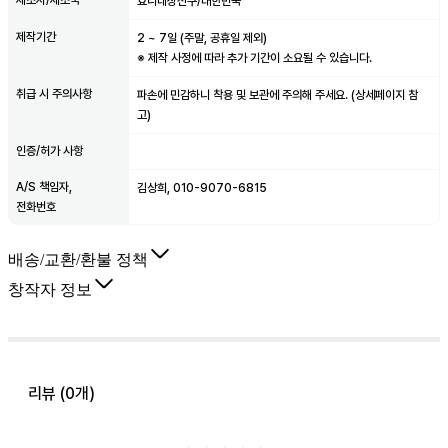
제조자/제조국
효니네장신구/대한민국
제작기간
2
~
7
일 (주말, 공휴일 제외)
※ 제작 사정에 따라 추가 기간이 소요될 수 있습니다.
취급 시 주의사항
파손에 민감하니 착용 및 보관에 주의해 주세요. (상세페이지 참
고)
인증/허가 사항
A/S 책임자,
김상희, 010-9070-6815
전화번호
배송/교환/환불 정책
창작자 정보
리뷰 (
0
개)