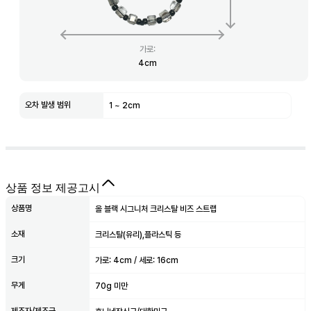
가로
:
4
cm
오차 발생 범위
1
~
2
cm
상품 정보 제공고시
상품명
올 블랙 시그니처 크리스탈 비즈 스트랩
소재
크리스탈(유리),플라스틱 등
크기
가로: 4cm / 세로: 16cm
무게
70g 미만