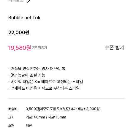
Bubble net tok
22,000
원
19,580
원
쿠폰 받기
쿠폰 적용가
· 거품을 연상케하는 망사 패브릭 톡

· 3단 높낮이 조절 가능

· 베이직 타입은 3m 테이프로 고정되는 스타일

· 맥세이프 타입은 자력으로 부착되는 스타일
배송비
3,500
원
(
제주도 포함 도서/산간 추가 배송비
3,000
원)
크기
가로: 40mm / 세로: 15mm
소재
레진