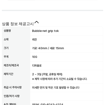
상품 정보 제공고시
상품명
Bubble net grip tok
소재
레진
크기
가로: 40mm / 세로: 15mm
무게
10G
제조자/제조국
디파블로
제작기간
2
~
3
일 (주말, 공휴일 제외)
※ 제작 사정에 따라 추가 기간이 소요될 수 있습니다.
취급 시 주의사항
미세한 먼지 및 작은 기포 발생할 수 있습니다
인증/허가 사항
A/S 책임자,
엄단비, 010-8243-4324