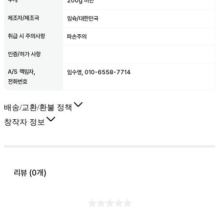
200g 미만
제조자/제조국
임슉/대한민국
취급 시 주의사항
파손주의
인증/허가 사항
A/S 책임자,
임수영, 010-6558-7714
전화번호
배송/교환/환불 정책
창작자 정보
리뷰 (
0
개)