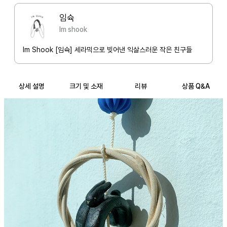
햇빛아래 더욱 영롱하게 빛난답니다!

임슉
Im shook
+Packaging

제품의 특성상 안전한 배송을 위해

Im Shook [임슉] 세라믹으로 빚어낸 익살스러운 작은 친구들
기본 패키징(종이 완충재, 박스와 택장식)이 포함되어 있습니다.

+ Notice

상세 설명
크기 및 소재
리뷰
상품 Q&A
-핸드메이드 세라믹 제품의 특성상 생산량이 적고 제작 기간이 길어요.

  품절로 인해 새로 제작하는 상품의 경우 평균 한달정도의 시간이 소요
될 수 있어요.

- 핸드메이드 제품의 특성 상 제작시마다 사이즈, 디테일이 이미지와 조
금씩 다를 수 있으며 이는 교환/환불 사유가 되지 않습니다.

- 가마 소성시 발생되는 작은 뒤틀림, 작은 반점 혹은 유약의 흐름, 기포 