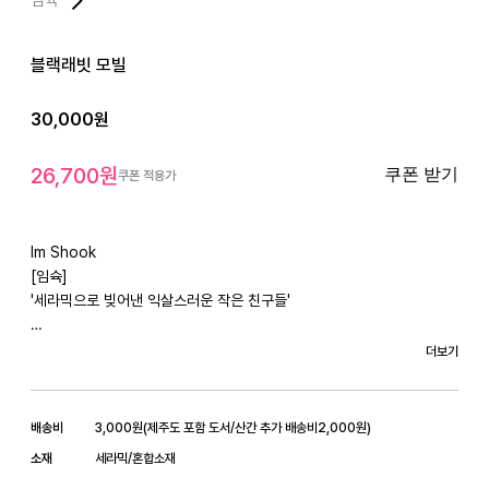
블랙래빗 모빌
30,000
원
26,700
원
쿠폰 받기
쿠폰 적용가
Im Shook

[임슉]

'세라믹으로 빚어낸 익살스러운 작은 친구들'

+ About

더보기
[블랙래빗 모빌]

배송비
3,000
원
(
제주도 포함 도서/산간 추가 배송비
2,000
원)
핸드메이드 세라믹 오너먼트를 포인트로 

소재
세라믹/혼합소재
여러가지 팬던트와 비즈, 크리스털 볼이 조화롭게 엮어져 있어요.
