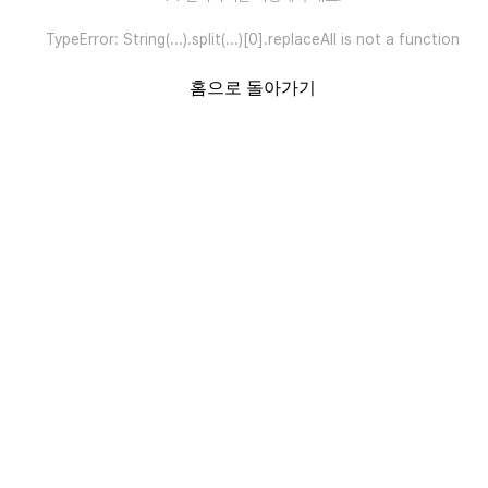
TypeError: String(...).split(...)[0].replaceAll is not a function
홈으로 돌아가기