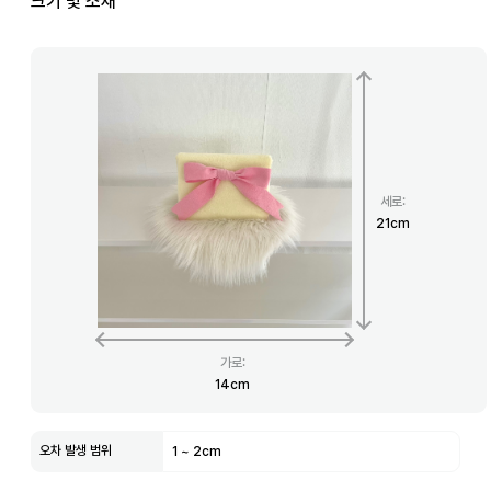
크기 및 소재
세로
:
21
cm
가로
:
14
cm
오차 발생 범위
1
~
2
cm