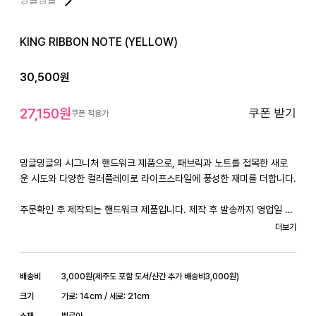
KING RIBBON NOTE (YELLOW)
30,500
원
27,150
원
쿠폰 받기
쿠폰 적용가
밍글밍글의 시그니처 핸드워크 제품으로, 패브릭과 노트를 접목한 새로
운 시도와 다양한 컬러플레이로 라이프스타일에 풍성한 재미를 더합니다.

주문확인 후 제작되는 핸드워크 제품입니다. 제작 후 발송까지 영업일 기
준(주말 및 공휴일 제외) 2-7일 정도 소요됩니다.

더보기
SIZE : W 14 x H 21 (cm)

BOOKBINDING : 양장제본

배송비
3,000
원
(
제주도 포함 도서/산간 추가 배송비
3,000
원)
MATERIAL : 모조지 120g

크기
가로: 14cm / 세로: 21cm
PAGES : 192p (96장)

소재
벨로아