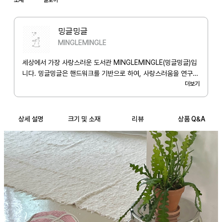
OPTION.1

-무지(Lineless)

밍글밍글
-유선(Line) : 7mm

MINGLEMINGLE
-모눈(Grid) : 5mm

세상에서 가장 사랑스러운 도서관 MINGLEMINGLE(밍글밍글)입
OPTION.2

니다. 밍글밍글은 핸드워크를 기반으로 하여, 사랑스러움을 연구합
-가름끈(IVORY)

니다.
더보기
-키링고리(BLACK)

NOTICE

상세 설명
크기 및 소재
리뷰
상품 Q&A
* 화면 해상도에 따라 색상이 다르게 보일 수 있습니다.

* 핸드워크 특성 상 제품마다 크기, 모양, 디테일이 균일하지 않을 수 있
습니다.

* 패턴이 있는 제품의 경우 제품마다 패턴 배치의 차이가 있을 수 있습니
다.

* 노트의 첫 페이지와 마지막 페이지는 완전히 펼쳐지지 않습니다. 다음 
페이지부터 사용을 부탁드립니다.

* 주문 확인 후 제작되는 제품의 경우 단순 변심에 의한 교환 및 환불이 
불가합니다.

* 상품불량 및 배송과정에서 파손이나 오배송의 경우, 수령일로부터 24