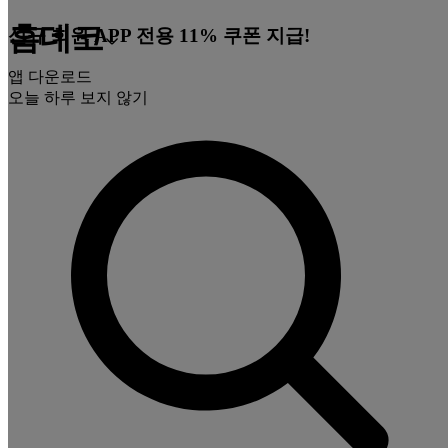
홈데코
신규 회원 APP 전용 11% 쿠폰 지급!
앱 다운로드
오늘 하루 보지 않기